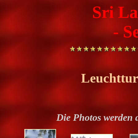
Sri L
- S
Leuchttu
Die Photos werden 