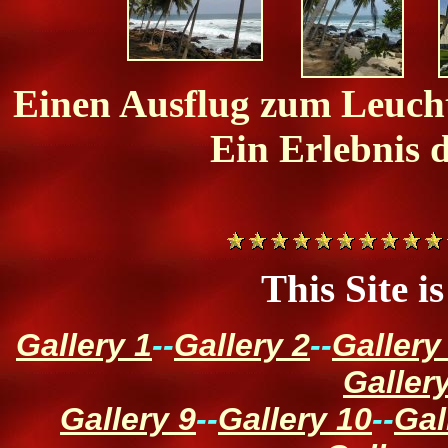
Einen Ausflug zum Leuchtt
Ein Erlebnis d
This Site i
Gallery 1
--
Gallery 2
--
Gallery
Galler
Gallery 9
--
Gallery 10
--
Gal