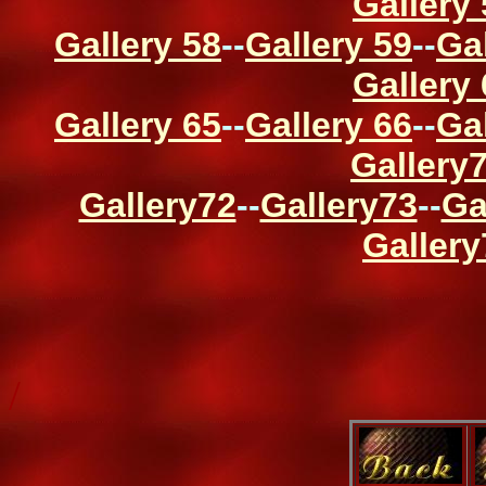
Gallery
Gallery 58
--
Gallery 59
--
Ga
Gallery
Gallery 65
--
Gallery 66
--
Ga
Gallery
Gallery72
--
Gallery73
--
Ga
Gallery
/