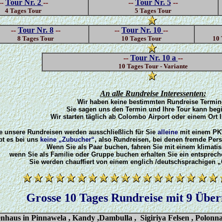
--
Tour Nr. 2
--
--
Tour Nr. 5
--
4 Tages Tour
5 Tages Tour
--
Tour Nr. 8
--
--
Tour Nr. 10
--
8 Tages Tour
10 Tages Tour
10 
--
Tour Nr. 10 a
--
10 Tages Tour - Variante
.
An alle Rundreise Interessenten:
Wir haben keine bestimmten Rundreise Termin
Sie sagen uns den Termin und Ihre Tour kann beg
Wir starten täglich ab Colombo Airport oder einem Ort I
e unsere Rundreisen werden ausschließlich für Sie
alleine
mit einem PK
bt es bei uns
keine „Zubucher“
, also Rundreisen, bei denen fremde Pe
Wenn Sie als Paar buchen, fahren Sie mit einem klimati
wenn Sie als Familie oder Gruppe buchen erhalten Sie ein entsprec
Sie werden chauffiert von einem englich /deutschsprachigen „
.
Grosse 10 Tages Rundreise mit 9 Übe
nhaus in Pinnawela , Kandy ,Dambulla , Sigiriya Felsen , Polon