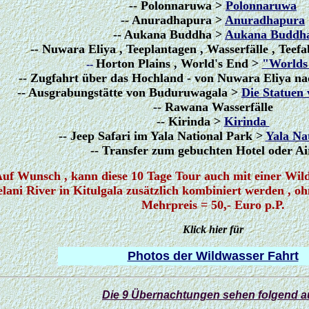
-- Polonnaruwa >
Polonnaruwa
-- Anuradhapura >
Anuradhapura
-- Aukana Buddha >
Aukana Buddh
-- Nuwara Eliya , Teeplantagen , Wasserfälle , Teef
Horton Plains , World's End >
"Worlds
--
-- Zugfahrt über das Hochland - von Nuwara Eliya na
-- Ausgrabungstätte von Buduruwagala >
Die Statuen
-- Rawana Wasserfälle
-- Kirinda >
Kirinda
-- Jeep Safari im Yala National Park >
Yala Na
-- Transfer zum gebuchten Hotel oder Ai
uf Wunsch , kann diese 10 Tage Tour auch mit einer Wild
lani River in Kitulgala zusätzlich kombiniert werden , oh
Mehrpreis = 50,- Euro p.P.
Klick hier für
Photos der Wildwasser Fahrt
Die 9 Übernachtungen sehen folgend a