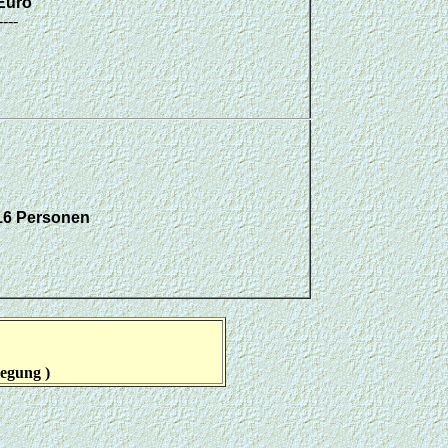
 Euro
----
16 Personen
legung )