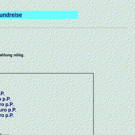
Rundreise
ahlung nötig.
.
.P.
 p.P.
ro p.P.
uro p.P.
ro p.P.