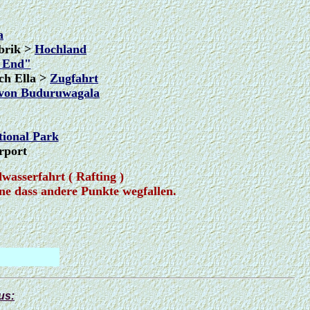
a
abrik >
Hochland
 End"
ch Ella >
Zugfahrt
 von Buduruwagala
tional Park
rport
wasserfahrt ( Rafting )
ne dass andere Punkte wegfallen.
us: