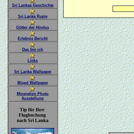
Sri Lankas Geschichte
Sri Lanka Rupie
Götter der Hindus
Erlebnis Bericht
Das bin ich
Links
Sri Lanka Wallpaper
Mixed Wallpaper
Mineralien Photo
Ausstellung
.
Tip für Ihre
Flugbuchung
nach Sri Lanka