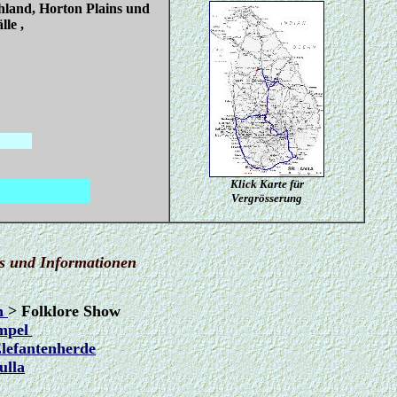
hland, Horton Plains und
lle ,
/.
Klick Karte für
Vergrösserung
os und Informationen
en
> Folklore Show
empel
lefantenherde
ulla