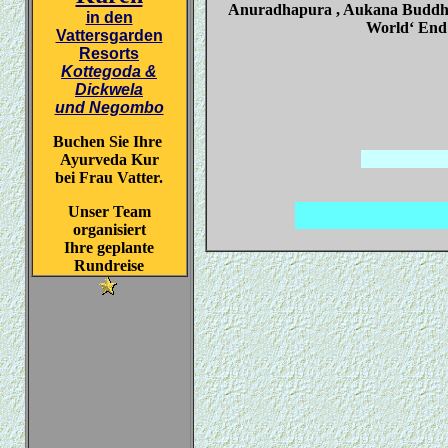
Anuradhapura , Aukana Buddha ,
in den
World‘ End 
Vattersgarden
Resorts
Kottegoda &
Dickwela
und Negombo
Buchen Sie Ihre
Ayurveda Kur
bei Frau Vatter.
Unser Team
organisiert
Ihre geplante
Rundreise