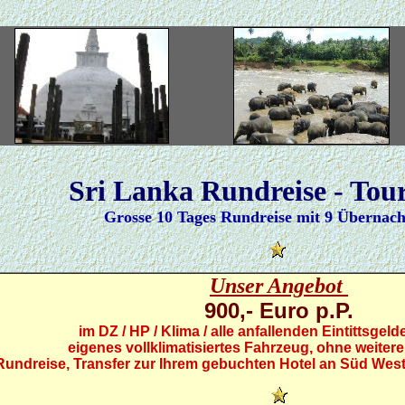
Sri Lanka Rundreise - Tour
Grosse 10 Tages Rundreise mit 9 Übernac
Unser Angebot
900,- Euro p.P.
im DZ / HP / Klima / alle anfallenden Eintittsgelde
eigenes vollklimatisiertes Fahrzeug, ohne weitere
undreise, Transfer zur Ihrem gebuchten Hotel an Süd West
/