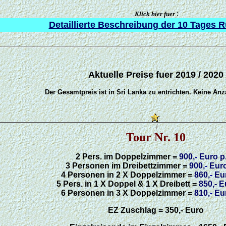
.
:
Klick hier fuer
Detaillierte Beschreibung der 10 Tages 
.
.
Aktuelle Preise fuer 2019 / 2020
Der Gesamtpreis ist in Sri Lanka zu entrichten. Keine Anz
/
Tour Nr. 10
2 Pers. im Doppelzimmer =
900,
-
Euro p
3 Personen im Dreibettzimmer =
900,
-
Euro
4 Personen in 2 X Doppelzimmer =
860,
-
Eu
5 Pers. in 1 X Doppel & 1 X Dreibett =
850,- E
6 Personen in 3 X Doppelzimmer =
810,
-
Eu
EZ Zuschlag = 350,- Euro