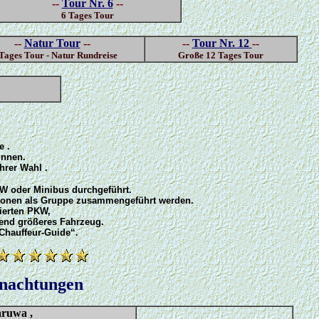
--
Tour Nr. 6
--
6 Tages Tour
--
Natur Tour
--
--
Tour Nr. 12
--
Tages Tour - Natur Rundreise
Große 12 Tages Tour
e .
innen.
hrer Wahl .
W oder Minibus durchgeführt.
rsonen als Gruppe zusammengeführt werden.
sierten PKW,
hend größeres Fahrzeug.
Chauffeur-Guide“.
rnachtungen
naruwa ,