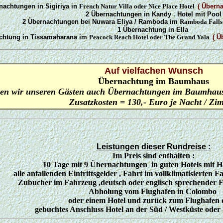
nachtungen in Sigiriya
in
French Natur Villa oder Nice Place Hotel
( Übern
2 Übernachtungen in Kandy . Hotel mit Pool
2 Übernachtungen
bei Nuwara Eliya / Ramboda im
Ramboda Falls 
1 Übernachtung in Ella
chtung in Tissamaharana im
Peacock Reach Hotel oder The Grand Yala
( Ü
.
Auf vielfachen Wunsch
Übernachtung im Baumhaus
eten wir unseren Gästen auch Übernachtungen im Baumhaus
Zusatzkosten = 130,- Euro je Nacht / Zi
.
Leistungen dieser Rundreise :
Im Preis sind enthalten :
10 Tage mit 9 Übernachtungen in guten Hotels mit H
alle anfallenden Eintrittsgelder , Fahrt im vollklimatisierten
Zubucher im Fahrzeug ,deutsch oder englisch sprechender Fa
Abholung vom Flughafen in Colombo
oder einem Hotel und zurück zum Flughafen
gebuchtes Anschluss Hotel an der Süd / Westküste oder