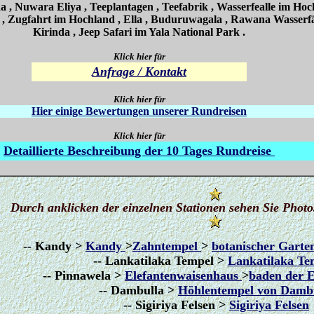
 Nuwara Eliya , Teeplantagen , Teefabrik , Wasserfealle im Hoc
, Zugfahrt im Hochland , Ella , Buduruwagala , Rawana Wasserfä
Kirinda , Jeep Safari im Yala National Park .
Klick hier für
Anfrage / Kontakt
/.
Klick hier für
Hier einige Bewertungen unserer Rundreisen
.
Klick hier für
Detaillierte Beschreibung der 10 Tages Rundreise
.
Durch anklicken der einzelnen Stationen sehen Sie Phot
-- Kandy >
Kandy
>
Zahntempel
>
botanischer Gart
-- Lankatilaka Tempel >
Lankatilaka T
-- Pinnawela >
Elefantenwaisenhaus
>
baden der E
-- Dambulla >
Höhlentempel von Damb
-- Sigiriya Felsen >
Sigiriya Felsen