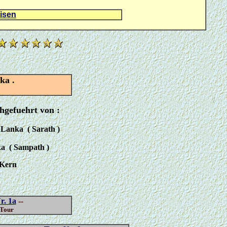
isen
ka .
/
hgefuehrt von :
 Lanka ( Sarath )
ka ( Sampath )
 Kern
r. 1a
--
 Tour